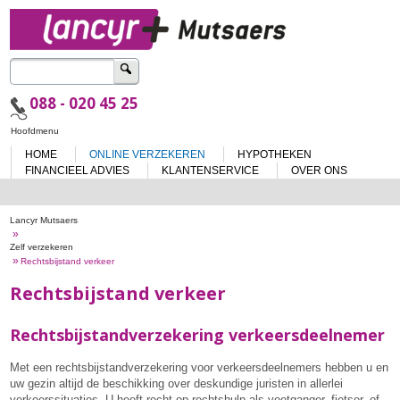
Zoeken
naar:
088 - 020 45 25
Spring
Hoofdmenu
naar
HOME
ONLINE VERZEKEREN
HYPOTHEKEN
de
inhoud
FINANCIEEL ADVIES
KLANTENSERVICE
OVER ONS
Lancyr Mutsaers
»
Zelf verzekeren
»
Rechtsbijstand verkeer
Rechtsbijstand verkeer
Rechtsbijstandverzekering verkeersdeelnemer
Met een rechtsbijstandverzekering voor verkeersdeelnemers hebben u en
uw gezin altijd de beschikking over deskundige juristen in allerlei
verkeerssituaties. U heeft recht op rechtshulp als voetganger, fietser, of