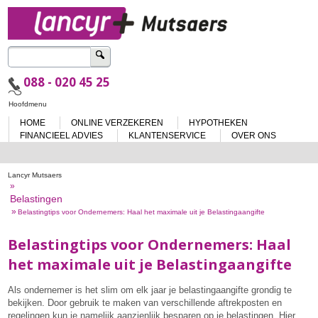
Zoeken
naar:
088 - 020 45 25
Spring
Hoofdmenu
naar
HOME
ONLINE VERZEKEREN
HYPOTHEKEN
de
inhoud
FINANCIEEL ADVIES
KLANTENSERVICE
OVER ONS
Lancyr Mutsaers
»
Belastingen
»
Belastingtips voor Ondernemers: Haal het maximale uit je Belastingaangifte
Belastingtips voor Ondernemers: Haal
het maximale uit je Belastingaangifte
Als ondernemer is het slim om elk jaar je belastingaangifte grondig te
bekijken. Door gebruik te maken van verschillende aftrekposten en
regelingen kun je namelijk aanzienlijk besparen op je belastingen. Hier