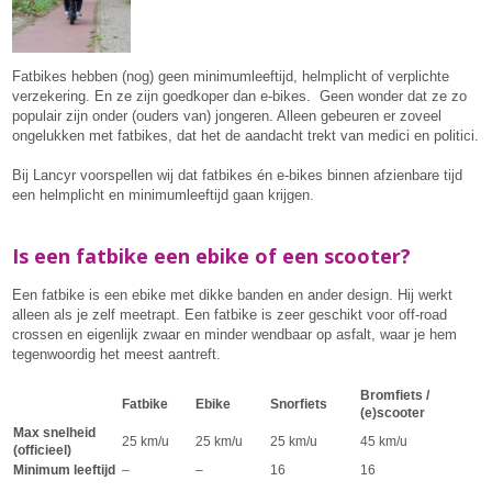
Fatbikes hebben (nog) geen minimumleeftijd, helmplicht of verplichte
verzekering. En ze zijn goedkoper dan e-bikes. Geen wonder dat ze zo
populair zijn onder (ouders van) jongeren. Alleen gebeuren er zoveel
ongelukken met fatbikes, dat het de aandacht trekt van medici en politici.
Bij Lancyr voorspellen wij dat fatbikes én e-bikes binnen afzienbare tijd
een helmplicht en minimumleeftijd gaan krijgen.
Is een fatbike een ebike of een scooter?
Een fatbike is een ebike met dikke banden en ander design. Hij werkt
alleen als je zelf meetrapt. Een fatbike is zeer geschikt voor off-road
crossen en eigenlijk zwaar en minder wendbaar op asfalt, waar je hem
tegenwoordig het meest aantreft.
Bromfiets /
Fatbike
Ebike
Snorfiets
(e)scooter
Max snelheid
25 km/u
25 km/u
25 km/u
45 km/u
(officieel)
Minimum leeftijd
–
–
16
16