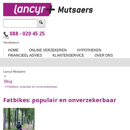
Zoeken
naar:
088 - 020 45 25
Spring
Hoofdmenu
naar
HOME
ONLINE VERZEKEREN
HYPOTHEKEN
de
inhoud
FINANCIEEL ADVIES
KLANTENSERVICE
OVER ONS
Lancyr Mutsaers
»
Blog
»
Fatbikes: populair en onverzekerbaar
Fatbikes: populair en onverzekerbaar