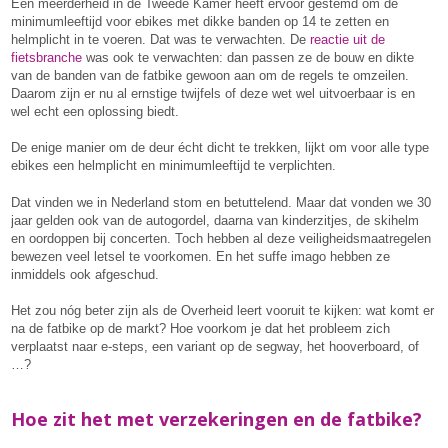
Een meerderheid in de Tweede Kamer heeft ervoor gestemd om de
minimumleeftijd voor ebikes met dikke banden op 14 te zetten en
helmplicht in te voeren. Dat was te verwachten. De
reactie uit de
fietsbranche
was ook te verwachten: dan passen ze de bouw en dikte
van de banden van de fatbike gewoon aan om de regels te omzeilen.
Daarom zijn er nu al ernstige twijfels of deze wet wel uitvoerbaar is en
wel echt een oplossing biedt.
De enige manier om de deur écht dicht te trekken, lijkt om voor alle type
ebikes een helmplicht en minimumleeftijd te verplichten.
Dat vinden we in Nederland stom en betuttelend. Maar dat vonden we 30
jaar gelden ook van de autogordel, daarna van kinderzitjes, de skihelm
en oordoppen bij concerten. Toch hebben al deze veiligheidsmaatregelen
bewezen veel letsel te voorkomen. En het suffe imago hebben ze
inmiddels ook afgeschud.
Het zou nóg beter zijn als de Overheid leert vooruit te kijken: wat komt er
na de fatbike op de markt? Hoe voorkom je dat het probleem zich
verplaatst naar e-steps, een variant op de segway, het hooverboard, of
…?
Hoe zit het met verzekeringen en de fatbike?