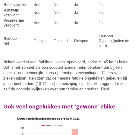
Helm verplicht
Nee
Nee
Ja
Ja
Rijbewijs
Nee
Nee
Ja
Ja
verplicht
Verzekering
Nee
Nee
Ja
Ja
verplicht
Fietspad
Rijdt op
Fietspad
Fietspad
Fietspad
Rijbaan (buiten de
het
stad)
.
Helaas worden veel fatbikes illegaal opgevoerd, zodat ze 45 km/u halen.
Dat is net zo snel als een scooter! Zonder helm betekent dat bij een
ongeluk een behoorlijke kans op ernstige verwondingen. Cijfers van
ziekenhuizen laten zien dat de meeste fatbike ongelukken gebeuren bij
jonge bestuurders (10-14 jaar) en eenzijdig zijn. Dat wil zeggen dat ze
zelf de controle kwijtraken over hun fatbike en crashen. Hard.
Ook veel ongelukken met ‘gewone’ ebike