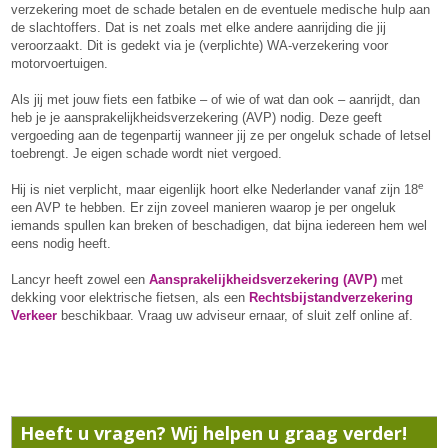
verzekering moet de schade betalen en de eventuele medische hulp aan
de slachtoffers. Dat is net zoals met elke andere aanrijding die jij
veroorzaakt. Dit is gedekt via je (verplichte) WA-verzekering voor
motorvoertuigen.
Als jij met jouw fiets een fatbike – of wie of wat dan ook – aanrijdt, dan
heb je je aansprakelijkheidsverzekering (AVP) nodig. Deze geeft
vergoeding aan de tegenpartij wanneer jij ze per ongeluk schade of letsel
toebrengt. Je eigen schade wordt niet vergoed.
e
Hij is niet verplicht, maar eigenlijk hoort elke Nederlander vanaf zijn 18
een AVP te hebben. Er zijn zoveel manieren waarop je per ongeluk
iemands spullen kan breken of beschadigen, dat bijna iedereen hem wel
eens nodig heeft.
Lancyr heeft zowel een
Aansprakelijkheidsverzekering (AVP)
met
dekking voor elektrische fietsen, als een
Rechtsbijstandverzekering
Verkeer
beschikbaar. Vraag uw adviseur ernaar, of sluit zelf online af.
Heeft u vragen? Wij helpen u graag verder!