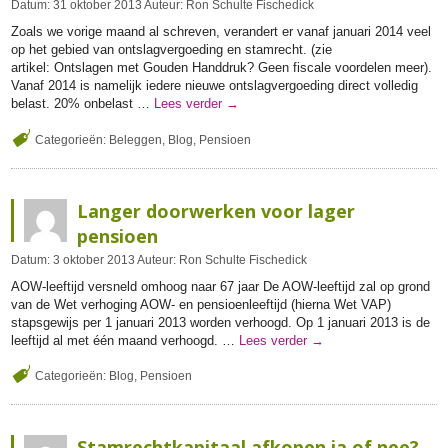
Datum:
31
oktober
2013
Auteur:
Ron Schulte Fischedick
Zoals we vorige maand al schreven, verandert er vanaf januari 2014 veel
op het gebied van ontslagvergoeding en stamrecht. (zie
artikel: Ontslagen met Gouden Handdruk? Geen fiscale voordelen meer).
Vanaf 2014 is namelijk iedere nieuwe ontslagvergoeding direct volledig
belast. 20% onbelast …
Lees verder
→
Categorieën:
Beleggen
,
Blog
,
Pensioen
Langer doorwerken voor lager
pensioen
Datum:
3
oktober
2013
Auteur:
Ron Schulte Fischedick
AOW-leeftijd versneld omhoog naar 67 jaar De AOW-leeftijd zal op grond
van de Wet verhoging AOW- en pensioenleeftijd (hierna Wet VAP)
stapsgewijs per 1 januari 2013 worden verhoogd. Op 1 januari 2013 is de
leeftijd al met één maand verhoogd. …
Lees verder
→
Categorieën:
Blog
,
Pensioen
Stamrechtkapitaal afkopen ja of nee?