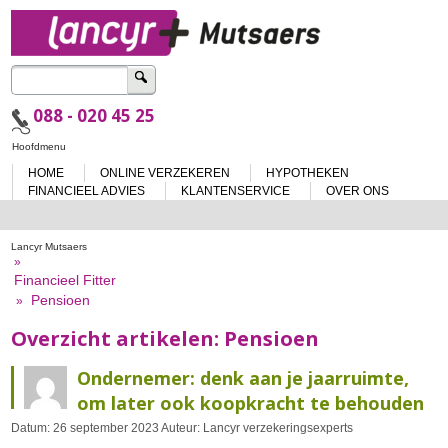
Zoeken
naar:
088 - 020 45 25
Spring
Hoofdmenu
naar
HOME
ONLINE VERZEKEREN
HYPOTHEKEN
de
inhoud
FINANCIEEL ADVIES
KLANTENSERVICE
OVER ONS
Lancyr Mutsaers
»
Financieel Fitter
Pensioen
»
Overzicht artikelen:
Pensioen
Ondernemer: denk aan je jaarruimte,
om later ook koopkracht te behouden
Datum:
26
september
2023
Auteur:
Lancyr verzekeringsexperts